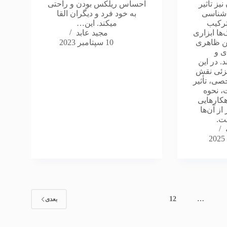
یز تأثیر
احساس ریلکس بودن و راحتی
ن‌شناسی
به خود فرد و دیگران القا
ترکیب
میکند. این…
‌ها ابزاری
مجید عابد
تن ظاهری
10 سپتامبر 2023
ی و
. در این
جزئی نقش
صی، تأثیر
، نحوه
هکارهایی
از آن‌ها
ت.
12
…
بعدی