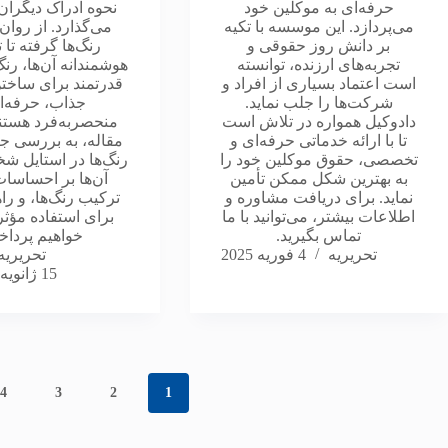
حرفه‌ای به موکلین خود
نحوه ادراک دیگران ن
می‌پردازد. این موسسه با تکیه
می‌گذارد. از روا
بر دانش روز حقوقی و
رنگ‌ها گرفته تا 
تجربه‌های ارزنده، توانسته
هوشمندانه آن‌ها، رنگ
است اعتماد بسیاری از افراد و
قدرتمند برای ساخ
شرکت‌ها را جلب نماید.
جذاب، حرفه‌ا
دادوکیل همواره در تلاش است
منحصربه‌فرد هستند
تا با ارائه خدماتی حرفه‌ای و
مقاله، به بررسی 
تخصصی، حقوق موکلین خود را
رنگ‌ها در استایل شخ
به بهترین شکل ممکن تأمین
آن‌ها بر احساسات
نماید. برای دریافت مشاوره و
ترکیب رنگ‌ها، و را
اطلاعات بیشتر، می‌توانید با ما
برای استفاده مؤثر 
تماس بگیرید.
خواهیم پرداخ
تحریریه
4 فوریه 2025
تحریریه
15 ژانویه 2025
4
3
2
1